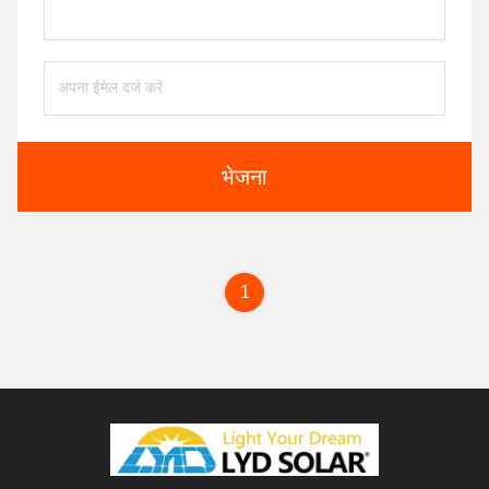
भेजना
1