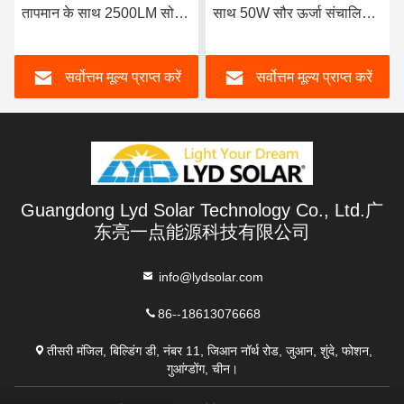
तापमान के साथ 2500LM सोलर
साथ 50W सौर ऊर्जा संचालित
फ्लड लाइटें 3 किग्रा
फ्लड लाइट
सर्वोत्तम मूल्य प्राप्त करें
सर्वोत्तम मूल्य प्राप्त करें
Guangdong Lyd Solar Technology Co., Ltd.广
东亮一点能源科技有限公司
info@lydsolar.com
86--18613076668
तीसरी मंजिल, बिल्डिंग डी, नंबर 11, जिआन नॉर्थ रोड, जुआन, शुंदे, फोशन,
गुआंग्डोंग, चीन।