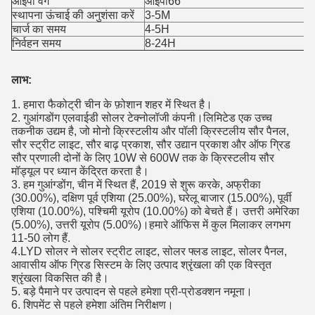
आईपी ​​वर्ग
आईपी66
स्थापना ऊंचाई की अनुशंसा करें
3-5M
चार्ज का समय
4-5H
निर्वहन समय
8-24H
लाभ:
1. हमारा फैकोट्री चीन के फ़ोशान शहर में स्थित है।
2. गुआंगडोंग एलवाईडी सोलर टेक्नोलॉजी कंपनी।लिमिटेड एक उच्च
तकनीक उद्यम है, जो मोनो क्रिस्टलीय और पॉली क्रिस्टलीय सौर पैनल,
सौर स्ट्रीट लाइट, सौर बाढ़ प्रकाश, सौर उद्यान प्रकाश और ऑफ ग्रिड
सौर प्रणाली दोनों के लिए 10W से 600W तक के क्रिस्टलीय सौर
मॉड्यूल पर ध्यान केंद्रित करता है।
3. हम गुआंग्डोंग, चीन में स्थित हैं, 2019 से शुरू करके, अफ्रीका
(30.00%), दक्षिण पूर्व एशिया (25.00%), घरेलू बाजार (15.00%), पूर्वी
एशिया (10.00%), पश्चिमी यूरोप (10.00%) को बेचते हैं। उत्तरी अमेरिका
(5.00%), उत्तरी यूरोप (5.00%)।हमारे ऑफिस में कुल मिलाकर लगभग
11-50 लोग हैं.
4.LYD सोलर ने सोलर स्ट्रीट लाइट, सोलर फ्लड लाइट, सोलर पैनल,
आवासीय ऑफ ग्रिड सिस्टम के लिए उत्पाद श्रृंखला की एक विस्तृत
श्रृंखला विकसित की है।
5. बड़े पैमाने पर उत्पादन से पहले हमेशा प्री-प्रोडक्शन नमूना।
6. शिपमेंट से पहले हमेशा अंतिम निरीक्षण।