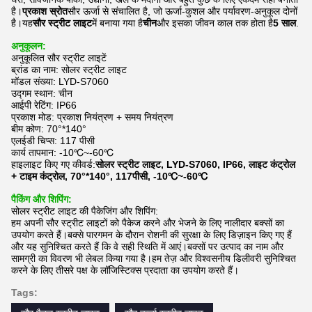
है।
प्रकाश स्रोत
सौर ऊर्जा से संचालित है, जो ऊर्जा-कुशल और पर्यावरण-अनुकूल दोनों
है।यह
सौर स्ट्रीट लाइट
में बनाया गया है
चीन
और इसका जीवन काल तक होता है
5 साल
.
अनुकूलन:
अनुकूलित सौर स्ट्रीट लाइटें
ब्रांड का नाम: सोलर स्ट्रीट लाइट
मॉडल संख्या: LYD-S7060
उद्गम स्थान: चीन
आईपी ​​रेटिंग: IP66
प्रकाश मोड: प्रकाश नियंत्रण + समय नियंत्रण
बीम कोण: 70°*140°
एलईडी चिप्स: 117 पीसी
कार्य तापमान: -10℃~-60℃
हाइलाइट किए गए कीवर्ड:
सोलर स्ट्रीट लाइट, LYD-S7060, IP66, लाइट कंट्रोल
+ टाइम कंट्रोल, 70°*140°, 117पीसी, -10℃~-60℃
पैकिंग और शिपिंग:
सोलर स्ट्रीट लाइट की पैकेजिंग और शिपिंग:
हम अपनी सौर स्ट्रीट लाइटों को पैकेज करने और भेजने के लिए नालीदार बक्सों का
उपयोग करते हैं।बक्से पारगमन के दौरान रोशनी की सुरक्षा के लिए डिज़ाइन किए गए हैं
और यह सुनिश्चित करते हैं कि वे सही स्थिति में आएं।बक्सों पर उत्पाद का नाम और
सामग्री का विवरण भी लेबल किया गया है।हम तेज़ और विश्वसनीय डिलीवरी सुनिश्चित
करने के लिए तीसरे पक्ष के लॉजिस्टिक्स प्रदाता का उपयोग करते हैं।
Tags: