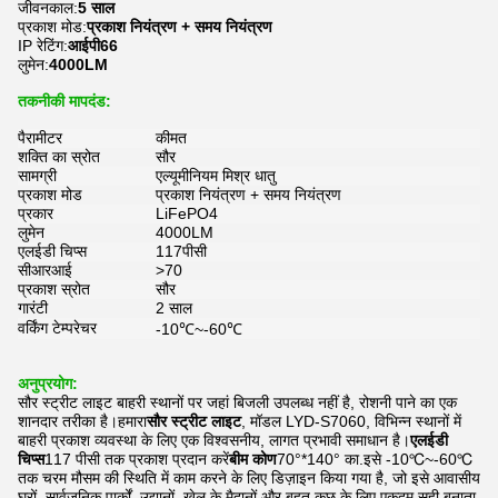
जीवनकाल:
5 साल
प्रकाश मोड:
प्रकाश नियंत्रण + समय नियंत्रण
IP रेटिंग:
आईपी66
लुमेन:
4000LM
तकनीकी मापदंड:
पैरामीटर
कीमत
शक्ति का स्रोत
सौर
सामग्री
एल्यूमीनियम मिश्र धातु
प्रकाश मोड
प्रकाश नियंत्रण + समय नियंत्रण
प्रकार
LiFePO4
लुमेन
4000LM
एलईडी चिप्स
117पीसी
सीआरआई
>70
प्रकाश स्रोत
सौर
गारंटी
2 साल
वर्किंग टेम्परेचर
-10℃~-60℃
अनुप्रयोग:
सौर स्ट्रीट लाइट बाहरी स्थानों पर जहां बिजली उपलब्ध नहीं है, रोशनी पाने का एक
शानदार तरीका है।हमारा
सौर स्ट्रीट लाइट
, मॉडल LYD-S7060, विभिन्न स्थानों में
बाहरी प्रकाश व्यवस्था के लिए एक विश्वसनीय, लागत प्रभावी समाधान है।
एलईडी
चिप्स
117 पीसी तक प्रकाश प्रदान करें
बीम कोण
70°*140° का.इसे -10℃~-60℃
तक चरम मौसम की स्थिति में काम करने के लिए डिज़ाइन किया गया है, जो इसे आवासीय
घरों, सार्वजनिक पार्कों, उद्यानों, खेल के मैदानों और बहुत कुछ के लिए एकदम सही बनाता