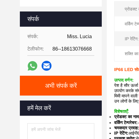
प्रोडक्ट
संपर्क
वर्किंग टेम
संपर्क:
Miss. Lucia
IP रेटिंग:
टेलीफोन:
86--18613076668
शक्ति का
IP66 LED सोल
उत्पाद वर्णन:
अभी संपर्क करें
पेश है सौर ऊर्ज
उपयोग करके संच
मिमी मापने वाल
उन लोगों के लि
हमें मेल करें
विशेषताएँ:
प्रोडक्ट का नाम
वर्किंग टेम्परेचर:
चमकदार प्रवाह
IP रेटिंग:
आईपी
प्रकाश स्रोत:
ने