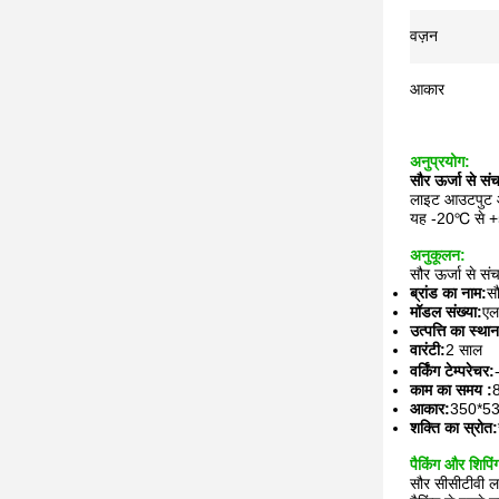
वज़न
आकार
अनुप्रयोग:
सौर ऊर्जा से सं
लाइट आउटपुट और
यह -20℃ से +50
अनुकूलन:
सौर ऊर्जा से सं
ब्रांड का नाम:
सौ
मॉडल संख्या:
एल
उत्पत्ति का स्था
वारंटी:
2 साल
वर्किंग टेम्परेचर:
काम का समय :
8
आकार:
350*53
शक्ति का स्रोत:
पैकिंग और शिपिं
सौर सीसीटीवी ल