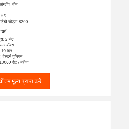
ुआंग्डोंग, चीन
RoHS
लवाईडी-सीएएम-8200
र्तें
्रा: 2 सेट
कलर बॉक्स
7-10 दिन
ी, वेस्टर्न यूनियन
ा: 10000 सेट / महीना
्वोत्तम मूल्य प्राप्त करें