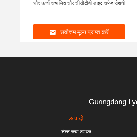
लाइट
सौर ऊर्जा संचालित सौर सीसीटीवी लाइट सफेद रोशनी
सर्वोत्तम मूल्य प्राप्त करें
Guangdong 
उत्पादों
सोलर फ्लड लाइट्स