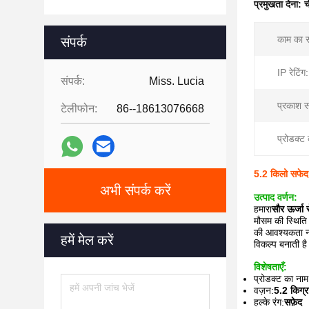
प्रमुखता देना:
च
काम का 
संपर्क
IP रेटिंग:
संपर्क:
Miss. Lucia
प्रकाश स
टेलीफोन:
86--18613076668
प्रोडक्ट
5.2 किलो सफेद
अभी संपर्क करें
उत्पाद वर्णन:
हमारा
सौर ऊर्जा 
मौसम की स्थिति
की आवश्यकता नह
हमें मेल करें
विकल्प बनाती ह
विशेषताएँ:
प्रोडक्ट का नाम
वज़न:
5.2 किग्र
हल्के रंग:
सफ़ेद