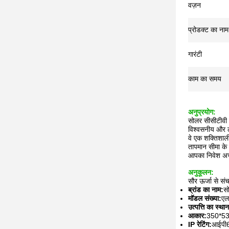
वज़न
प्रोडक्ट का नाम
गारंटी
काम का समय
अनुप्रयोग:
सोलर सीसीटीवी ल
विश्वसनीय और ल
वे एक शक्तिशाल
तापमान सीमा के
आपका निवेश अच्छ
अनुकूलन:
सौर ऊर्जा से सं
ब्रांड का नाम:
स
मॉडल संख्या:
एल
उत्पत्ति का स्था
आकार:
350*53
IP रेटिंग:
आईपी