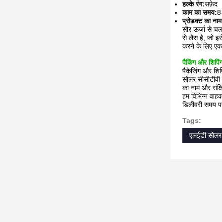
हल्के रंग:
सफ़ेद
काम का समय:
8
प्रोडक्ट का नाम
सौर ऊर्जा से च
से लैस है, जो इ
करने के लिए एक
पैकिंग और शिपिं
पैकेजिंग और शिप
सोलर सीसीटीवी ल
का नाम और संक्ष
हम विभिन्न वाहक
डिलीवरी समय प
Tags:
एलईडी सोलर