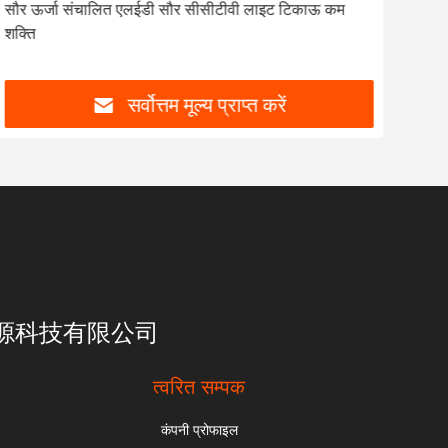
सौर ऊर्जा संचालित एलईडी सौर सीसीटीवी लाइट टिकाऊ कम
सीसी
शक्ति
सीसी
सर्वोत्तम मूल्य प्राप्त करें
亮一点能源科技有限公司
त्वरित सम्पक
कंपनी प्रोफाइल