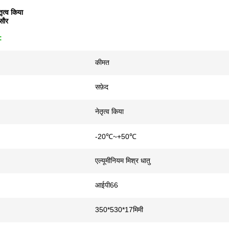
तृत्व किया
सौर
:
कीमत
सफ़ेद
नेतृत्व किया
-20℃~+50℃
एल्यूमीनियम मिश्र धातु
आईपी66
350*530*17मिमी