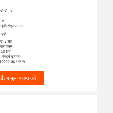
ुआंग्डोंग, चीन
RoHS
लवाईडी-सीएएम-8200
र्तें
्रा: 2 सेट
कलर बॉक्स
7-10 दिन
ी, वेस्टर्न यूनियन
ा: 10000 सेट / महीना
्वोत्तम मूल्य प्राप्त करें