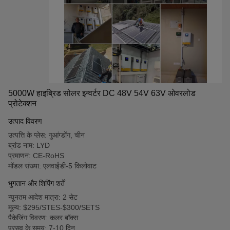
5000W हाइब्रिड सोलर इन्वर्टर DC 48V 54V 63V ओवरलोड
प्रोटेक्शन
उत्पाद विवरण
उत्पत्ति के प्लेस: गुआंग्डोंग, चीन
ब्रांड नाम: LYD
प्रमाणन: CE-RoHS
मॉडल संख्या: एलवाईडी-5 किलोवाट
भुगतान और शिपिंग शर्तें
न्यूनतम आदेश मात्रा: 2 सेट
मूल्य: $295/STES-$300/SETS
पैकेजिंग विवरण: कलर बॉक्स
प्रसव के समय: 7-10 दिन