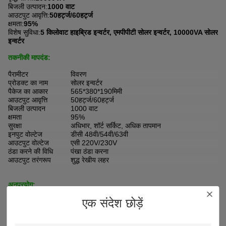
बिजली उत्पादन:
1000 वाट
आउटपुट आवृत्ति:
50हर्ट्ज/60हर्ट्ज
क्षमता:
95%
विशेष सुविधा:
5 किलोवाट हाइब्रिड इन्वर्टर, एमपीपीटी सोलर इन्वर्टर, 10000VA सोलर
इन्वर्टर
तकनीकी मापदंड:
पैरामीटर
विवरण
प्रोडक्ट का नाम
सोलर इन्वर्टर
पैकेज का आकार
565*380*190मिमी
आउटपुट आवृत्ति
50हर्ट्ज/60हर्ट्ज
बिजली उत्पादन
1000 वाट
क्षमता
95%
सुरक्षा
अधिभार, शॉर्ट सर्किट, अधिक तापमान
इनपुट वोल्टेज
डीसी 48वी/54वी/63वी
आउटपुट वोल्टेज
एसी 220V/230V
ठंडा करने की विधि
पंखा ठंडा करना
आउटपुट तरंगरूप
शुद्ध रेखीय लहर
अनुप्रयोग:
एलवाईडी सोलर विश्वसनीय प्रदर्शन और लंबे जीवन के साथ उच्च गुणवत्ता वाले
एक संदेश छोड़ें
हाइब्रिड सोलर इनवर्टर बनाती है।हमारा LYD-5KW इन्वर्टर घरेलू और व्यावसायिक
उपयोग के लिए एक आदर्श विकल्प है।यह CE/Rohs प्रमाणीकरण के साथ आता है और
दो टुकड़ों की न्यूनतम ऑर्डर मात्रा में खरीद के लिए उपलब्ध है।प्रत्येक सेट की कीमत