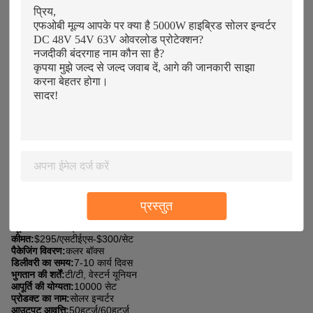
$295-$300 है।उत्पाद 7-10 कार्य दिवसों की डिलीवरी समय के साथ एक रंगीन बॉक्स
में आता है।भुगतान मोड टी/टी, वेस्टर्न यूनियन और अन्य उपलब्ध भुगतान विकल्प हो
सकते हैं।हमारी उत्पादन क्षमता 10000 सेट/माह है।इन्वर्टर का इनपुट वोल्टेज DC
48V/54V/63V है और इसमें ठंडा करने के लिए फैन कूलिंग विधि है।यह
50Hz/60Hz आउटपुट फ्रीक्वेंसी दोनों को सपोर्ट करता है और इसमें ओवरलोड, शॉर्ट
सर्किट, ओवर टेम्परेचर और 10000VA सर्ज पावर जैसी विभिन्न सुरक्षा विशेषताएं हैं।
हमारा 5kw हाइब्रिड सोलर इन्वर्टर अत्यधिक कुशल है और शानदार प्रदर्शन करता है।
यह आवासीय और व्यावसायिक उपयोग के लिए एक आदर्श विकल्प है।यह आपको ऊर्जा
बिल बचाने में मदद करता है और पर्यावरण के अनुकूल भी है।हम अपने इनवर्टर के साथ
सर्वोत्तम गुणवत्ता और ग्राहक संतुष्टि की गारंटी देते हैं।उत्पाद एक साल की वारंटी के
साथ आता है और हमारे ग्राहक सेवा कर्मचारी किसी भी प्रश्न पर आपकी सहायता के लिए
24x7 उपलब्ध हैं।
अनुकूलन:
LYD SOALR सोलर इन्वर्टर 5KW
ब्रांड का नाम:
LYD SOALR
मॉडल संख्या:
एलवाईडी-5 किलोवाट
उत्पत्ति का स्थान:
चीन, गुआंग्डोंग
प्रस्तुत
प्रमाणीकरण:
सीई/रोह्स
न्यूनतम आदेश मात्रा:
2पीसी
कीमत:
$295/एसटीईएस-$300/सेट
पैकेजिंग विवरण:
कलर बॉक्स
डिलीवरी का समय:
7-10 कार्य दिवस
भुगतान की शर्तें:
टी/टी, वेस्टर्न यूनियन
आपूर्ति की योग्यता:
10000 सेट
प्रोडक्ट का नाम:
सोलर इन्वर्टर
आउटपुट आवृत्ति:
50हर्ट्ज/60हर्ट्ज