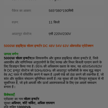
पैकेज का आकार:
565*380*190मिमी
वज़न:
11 किलो
आउटपुट वोल्टेज:
एसी 220V/230V
5000W हाइब्रिड सोलर इन्वर्टर DC 48V 54V 63V ओवरलोड प्रोटेक्शन
उत्पाद वर्णन:
5000W सोलर इन्वर्टर
एक विश्वसनीय और कुशल हाइब्रिड सोलर इन्वर्टर है, जिसे
आवासीय और वाणिज्यिक अनुप्रयोगों के लिए स्वच्छ और स्थिर बिजली प्रदान करने के
लिए डिज़ाइन किया गया है।95% की अधिकतम दक्षता के साथ, यह 48V/54V/63V
के DC इनपुट वोल्टेज को 50Hz/60Hz की आउटपुट फ्रीक्वेंसी के साथ शुद्ध साइन
वेव AC पावर में परिवर्तित करने में सक्षम है।इसमें पंखे को ठंडा करने की तकनीक है, जो
शांत और सुरक्षित संचालन सुनिश्चित करती है।यह सुरक्षा की एक विस्तृत श्रृंखला से भी
सुसज्जित है, जो इसे आपकी सौर ऊर्जा आवश्यकताओं के लिए एक आदर्श समाधान
बनाता है।
विशेषताएँ:
प्रोडक्ट का नाम:
सोलर इन्वर्टर
सुरक्षा:
अधिभार, शॉर्ट सर्किट, अधिक तापमान
वृद्धि शक्ति:
10000VA