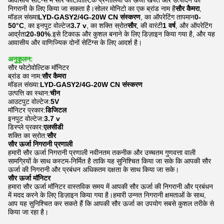
आवासीय सेटिंग्स में सौर फोटोवोल्टिक प्रणालियों की ऊर्जा खपत और उत्पादन की
निगरानी के लिए किया जा सकता है।सोलर मोनिटो का एक ब्रांड नाम है
सौर कैमरा
,
मॉडल संख्या
LYD-GASY2/4G-20W CN संस्करण
, का ऑपरेटिंग तापमान
0-
50°C
, का इनपुट वोल्टेज
3.7 v
, का शक्ति स्रोत
सौर
, की वारंटी
1 वर्ष
, और ऑपरेटिंग
आर्द्रता
20-90%
.इसे टिकाऊ और कुशल बनाने के लिए डिज़ाइन किया गया है, और यह
आवासीय और वाणिज्यिक दोनों सेटिंग्स के लिए आदर्श है।
अनुकूलन:
सौर फोटोवोल्टिक मॉनिटर
ब्रांड का नाम:
सौर कैमरा
मॉडल संख्या:
LYD-GASY2/4G-20W CN संस्करण
उत्पत्ति का स्थान:
चीन
आउटपुट वोल्टेज:
5V
मॉनिटर प्रकार:
डिजिटल
इनपुट वोल्टेज:
3.7 v
डिस्प्ले प्रकार:
एलसीडी
शक्ति का स्रोत:
सौर
सौर ऊर्जा निगरानी प्रणाली
हमारी सौर ऊर्जा निगरानी प्रणाली नवीनतम तकनीक और उच्चतम गुणवत्ता वाली
सामग्रियों के साथ कस्टम-निर्मित है ताकि यह सुनिश्चित किया जा सके कि आपकी सौर
ऊर्जा की निगरानी और प्रबंधन अधिकतम दक्षता के साथ किया जा सके।
सौर ऊर्जा मॉनिटर
हमारा सौर ऊर्जा मॉनिटर वास्तविक समय में आपकी सौर ऊर्जा की निगरानी और प्रबंधन
में मदद करने के लिए डिज़ाइन किया गया है।हमारी उन्नत निगरानी क्षमताओं के साथ,
आप यह सुनिश्चित कर सकते हैं कि आपकी सौर ऊर्जा का उपयोग सबसे कुशल तरीके से
किया जा रहा है।