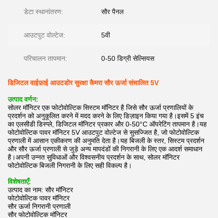
डेटा स्थानांतरण:
सौर पैनल
आउटपुट वोल्टेज:
5वी
परिचालन तापमान:
0-50 डिग्री सेल्सियस
डिजिटल वाईफ़ाई आउटडोर सुरक्षा कैमरा सौर ऊर्जा संचालित 5V
उत्पाद वर्णन:
सोलर मॉनिटर एक फोटोवोल्टिक सिस्टम मॉनिटर है जिसे सौर ऊर्जा प्रणालियों के
प्रदर्शन को अनुकूलित करने में मदद करने के लिए डिज़ाइन किया गया है।इसमें 5 इंच
का एलसीडी डिस्प्ले, डिजिटल मॉनिटर प्रकार और 0-50°C ऑपरेटिंग तापमान है।यह
फोटोवोल्टिक पावर मॉनिटर 5V आउटपुट वोल्टेज से सुसज्जित है, जो फोटोवोल्टिक
प्रणाली में आसान एकीकरण की अनुमति देता है।यह बिजली के स्तर, सिस्टम प्रदर्शन
और सौर ऊर्जा प्रणाली से जुड़े अन्य मापदंडों की निगरानी के लिए एक आदर्श समाधान
है।अपनी उन्नत सुविधाओं और विश्वसनीय प्रदर्शन के साथ, सोलर मॉनिटर
फोटोवोल्टिक बिजली निगरानी के लिए सही विकल्प है।
विशेषताएँ:
उत्पाद का नाम: सौर मॉनिटर
फोटोवोल्टिक पावर मॉनिटर
सौर ऊर्जा निगरानी प्रणाली
सौर फोटोवोल्टिक मॉनिटर