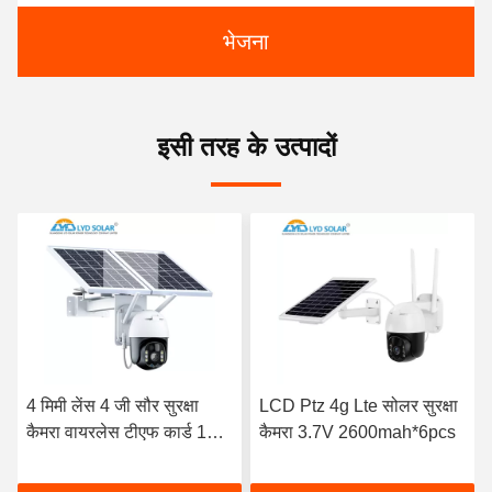
भेजना
इसी तरह के उत्पादों
4 मिमी लेंस 4 जी सौर सुरक्षा
LCD Ptz 4g Lte सोलर सुरक्षा
कैमरा वायरलेस टीएफ कार्ड 128
कैमरा 3.7V 2600mah*6pcs
जीबी 7 डब्ल्यू मोनो सौर पैनल