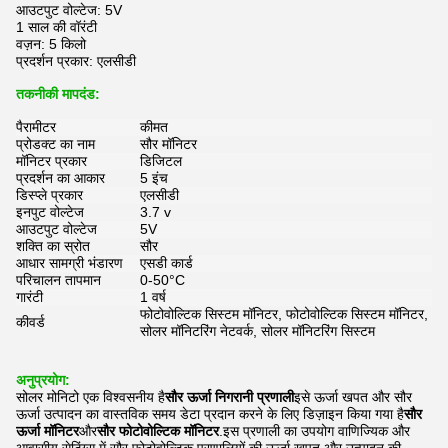
आउटपुट वोल्टेज: 5V
1 साल की वॉरंटी
वज़न: 5 किलो
प्रदर्शन प्रकार: एलसीडी
तकनीकी मापदंड:
पैरामीटर
कीमत
प्रोडक्ट का नाम
सौर मॉनिटर
मॉनिटर प्रकार
डिजिटल
प्रदर्शन का आकार
5 इंच
डिस्प्ले प्रकार
एलसीडी
इनपुट वोल्टेज
3.7 v
आउटपुट वोल्टेज
5V
शक्ति का स्रोत
सौर
आधार सामग्री भंडारण
एसडी कार्ड
परिचालन तापमान
0-50°C
गारंटी
1 वर्ष
फोटोवोल्टिक सिस्टम मॉनिटर, फोटोवोल्टिक सिस्टम मॉनिटर,
कीवर्ड
सोलर मॉनिटरिंग नेटवर्क, सोलर मॉनिटरिंग सिस्टम
अनुप्रयोग:
सोलर मोनिटो एक विश्वसनीय है
सौर ऊर्जा निगरानी प्रणाली
इसे ऊर्जा खपत और सौर
ऊर्जा उत्पादन का वास्तविक समय डेटा प्रदान करने के लिए डिज़ाइन किया गया है
सौर
ऊर्जा मॉनिटर
और
सौर फोटोवोल्टिक मॉनिटर
.इस प्रणाली का उपयोग वाणिज्यिक और