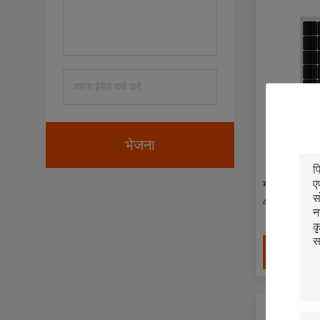
भेजना
ग्राउंड माउं
400Ah बैटरी 
सर