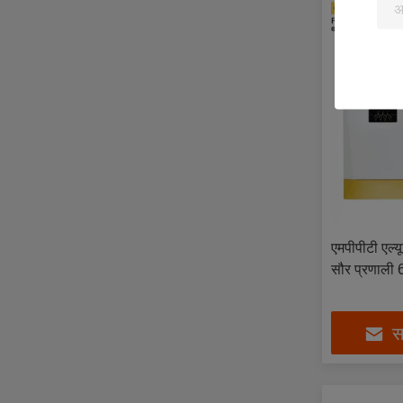
एमपीपीटी एल्य
सौर प्रणाली 6
सर