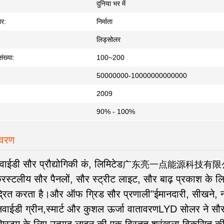
दुनिया भर में
ार:
निर्माता
लिड्सोलर
संख्या:
100~200
50000000-10000000000000
2009
90% - 100%
िवरण
एक संदेश छोड़ें
लवाईडी सौर प्रौद्योगिकी कं, लिमिटेड
广东亮一点能源科技有限
िस्टलीय सौर पैनलों, सौर स्ट्रीट लाइट, सौर बाढ़ प्रकाश क
ेंद्रित करता है।और ऑफ ग्रिड सौर प्रणाली"ईमानदारी, सीखन
लवाईडी ग्रीन,स्मार्ट और कुशल ऊर्जा वातावरणLYD सोलर ने सौ