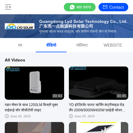
बात करना
Contact
Guangdong Lyd Solar Technology Co., Ltd.
广东亮一点能源科技有限公司
गुणवत्ता सोलर फ्लड लाइट्स, सौर कैम्पिंग रोशनी चीन से निर्माता
घर
वीडियो
प्लेलिस्ट
WEBSITE
All Videos
00:43
00:45
रडार सेंसर के साथ 1200LM बिजली मुक्त
YD इंटेलिजेंट फास्ट चार्जिंग कंट्रीसाइड रोड
वाईफ़ाई सौर सीसीटीवी लाइट
लैंप 200W3000W400W एलईडी सोलर
स्ट्रीट लैंप रिचार्जेबल
June 25, 2023
June 25, 2023