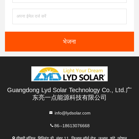
भेजना
Guangdong Lyd Solar Technology Co., Ltd.广
东亮一点能源科技有限公司
info@lydsolar.com
86--18613076668
तीसरी मंजिल, बिल्डिंग डी, नंबर 11, जिआन नॉर्थ रोड, जुआन, शुंदे, फोशन,