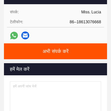
संपर्क:
Miss. Lucia
टेलीफोन:
86--18613076668
अभी संपर्क करें
हमें मेल करें