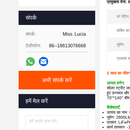
प्रमुखता देना:
I
IP रेटिंग:
संपर्क
शक्ति का
संपर्क:
Miss. Lucia
लुमेन:
टेलीफोन:
86--18613076668
प्रकाश स
5 साल का जीवन 
अभी संपर्क करें
उत्पाद वर्णन:
सोलर स्ट्रीट ला
हुए उज्ज्वल और 
70°*140° बीम 
हमें मेल करें
विशेषताएँ:
उत्पाद का नाम:
लुमेन: 2800L
प्रकार: LiFe
कार्य तापमान