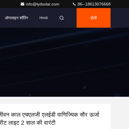
info@lydsolar.com
86--18613076668
ऑनलाइन शॉपिंग
बोली
Hindi
ीवन काल एचएलजी एलईडी वाणिज्यिक सौर ऊर्जा
्रीट लाइट 2 साल की वारंटी