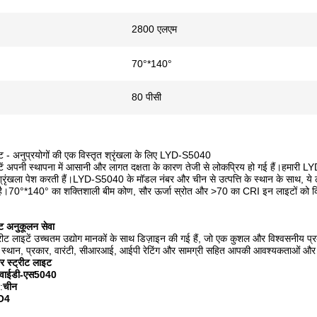
2800 एलएम
70°*140°
एक संदेश छोड़ें
80 पीसी
इट - अनुप्रयोगों की एक विस्तृत श्रृंखला के लिए LYD-S5040
टें अपनी स्थापना में आसानी और लागत दक्षता के कारण तेजी से लोकप्रिय हो गई हैं।हमारी L
श्रृंखला पेश करती हैं।LYD-S5040 के मॉडल नंबर और चीन से उत्पत्ति के स्थान के साथ, ये
ा है।70°*140° का शक्तिशाली बीम कोण, सौर ऊर्जा स्रोत और >70 का CRI इन लाइटों को क
इट अनुकूलन सेवा
रीट लाइटें उच्चतम उद्योग मानकों के साथ डिज़ाइन की गई हैं, जो एक कुशल और विश्वसनीय प्र
 का स्थान, प्रकार, वारंटी, सीआरआई, आईपी रेटिंग और सामग्री सहित आपकी आवश्यकताओं और 
र स्ट्रीट लाइट
वाईडी-एस5040
:
चीन
O4
प्रस्तुत