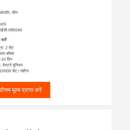
ुआंग्डोंग, चीन
RoHS
लवाईडी-एस5040
र्तें
्रा: 2 सेट
कलर बॉक्स
7-10 दिन
ी, वेस्टर्न यूनियन
ा: 10000 सेट / महीना
्वोत्तम मूल्य प्राप्त करें