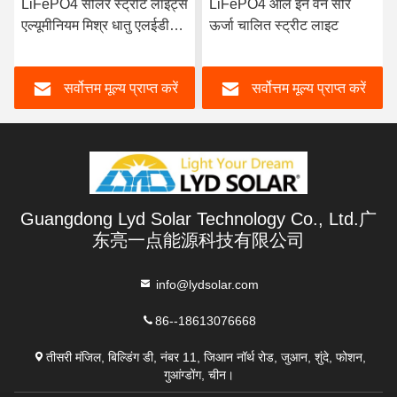
LiFePO4 सोलर स्ट्रीट लाइट्स
LiFePO4 ऑल इन वन सौर
एल्यूमीनियम मिश्र धातु एलईडी
ऊर्जा चालित स्ट्रीट लाइट
ड्राइवर मॉडल सेंसर स्ट्रीट लैंप
सर्वोत्तम मूल्य प्राप्त करें
सर्वोत्तम मूल्य प्राप्त करें
Guangdong Lyd Solar Technology Co., Ltd.广
东亮一点能源科技有限公司
info@lydsolar.com
86--18613076668
तीसरी मंजिल, बिल्डिंग डी, नंबर 11, जिआन नॉर्थ रोड, जुआन, शुंदे, फोशन,
गुआंग्डोंग, चीन।