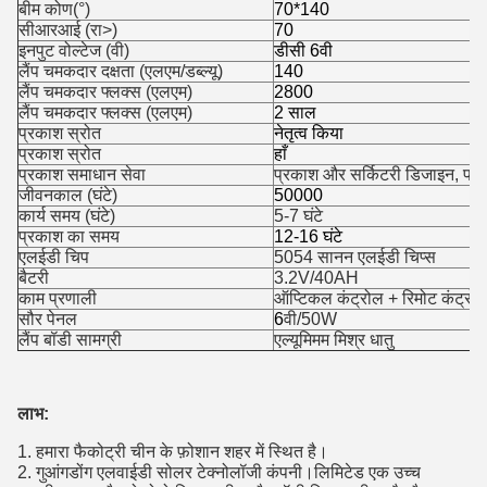
बीम कोण(°)
70*140
सीआरआई (रा>)
70
इनपुट वोल्टेज (वी)
डीसी 6वी
लैंप चमकदार दक्षता (एलएम/डब्ल्यू)
140
लैंप चमकदार फ्लक्स (एलएम)
2800
लैंप चमकदार फ्लक्स (एलएम)
2 साल
प्रकाश स्रोत
नेतृत्व किया
प्रकाश स्रोत
हाँ
प्रकाश समाधान सेवा
प्रकाश और सर्किटरी डिजाइन, परि
जीवनकाल (घंटे)
50000
कार्य समय (घंटे)
5-7 घंटे
प्रकाश का समय
12-16 घंटे
एलईडी चिप
5054 सानन एलईडी चिप्स
बैटरी
3.2V/40AH
काम प्रणाली
ऑप्टिकल कंट्रोल + रिमोट कंट्रोल
सौर पेनल
6
वी/50W
एक संदेश छोड़ें
लैंप बॉडी सामग्री
एल्यूमिमम मिश्र धातु
लाभ:
1. हमारा फैकोट्री चीन के फ़ोशान शहर में स्थित है।
2. गुआंगडोंग एलवाईडी सोलर टेक्नोलॉजी कंपनी।लिमिटेड एक उच्च