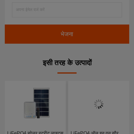
भेजना
इसी तरह के उत्पादों
LiFePO4 सोलर स्ट्रीट लाइट्स
LiFePO4 ऑल इन वन सौर