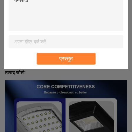
मॉड्यूल पर ध्यान केंद्रित करता है।
3. हम गुआंग्डोंग, चीन में स्थित हैं, 2019 से शुरू करके, अफ्रीका
(30.00%), दक्षिण पूर्व एशिया (25.00%), घरेलू बाजार (15.00%), पूर्वी
एशिया (10.00%), पश्चिमी यूरोप (10.00%) को बेचते हैं। उत्तरी अमेरिका
(5.00%), उत्तरी यूरोप (5.00%)।हमारे ऑफिस में कुल मिलाकर लगभग
11-50 लोग हैं.
4.LYD सोलर ने सोलर स्ट्रीट लाइट, सोलर फ्लड लाइट, सोलर पैनल,
आवासीय ऑफ ग्रिड सिस्टम के लिए उत्पाद श्रृंखला की एक विस्तृत
श्रृंखला विकसित की है।
5. बड़े पैमाने पर उत्पादन से पहले हमेशा प्री-प्रोडक्शन नमूना।
6. शिपमेंट से पहले हमेशा अंतिम निरीक्षण।
प्रस्तुत
उत्पाद फोटो: