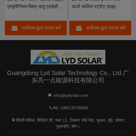
एल्यूमीनियम मिश्र धातु एलईडी
ऊर्जा चालित स्ट्रीट लाइट
ड्राइवर मॉडल सेंसर स्ट्रीट लैंप
सर्वोत्तम मूल्य प्राप्त करें
सर्वोत्तम मूल्य प्राप्त करें
Guangdong Lyd Solar Technology Co., Ltd.广
东亮一点能源科技有限公司
info@lydsolar.com
86--18613076668
तीसरी मंजिल, बिल्डिंग डी, नंबर 11, जिआन नॉर्थ रोड, जुआन, शुंदे, फोशन,
गुआंग्डोंग, चीन।