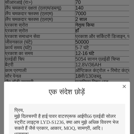
सीआरआई (रा>)
70
लैंप चमकदार दक्षता (एलएम/डब्ल्यू)
140
लैंप चमकदार फ्लक्स (एलएम)
7000
लैंप चमकदार फ्लक्स (एलएम)
2 साल
प्रकाश स्रोत
नेतृत्व किया
प्रकाश स्रोत
हाँ
प्रकाश समाधान सेवा
प्रकाश और सर्किटरी डिजाइन, परि
जीवनकाल (घंटे)
50000
कार्य समय (घंटे)
5-7 घंटे
प्रकाश का समय
12-16 घंटे
एलईडी चिप
5054 सानन एलईडी चिप्स
बैटरी
12.8V/36AH
काम प्रणाली
ऑप्टिकल कंट्रोल + रिमोट कंट्रोल
सौर पेनल
18
वी/130डब्लू
लैंप बॉडी सामग्री
एल्यूमिमम मिश्र धातु
एक संदेश छोड़ें
लाभ:
1. हमारा फैकोट्री चीन के फ़ोशान शहर में स्थित है।
2. गुआंगडोंग एलवाईडी सोलर टेक्नोलॉजी कंपनी।लिमिटेड एक उच्च
तकनीक उद्यम है, जो मोनो क्रिस्टलीय और पॉली क्रिस्टलीय सौर पैनल,
सौर स्ट्रीट लाइट, सौर बाढ़ प्रकाश, सौर उद्यान प्रकाश और ऑफ ग्रिड
सौर प्रणाली दोनों के लिए 10W से 600W तक के क्रिस्टलीय सौर