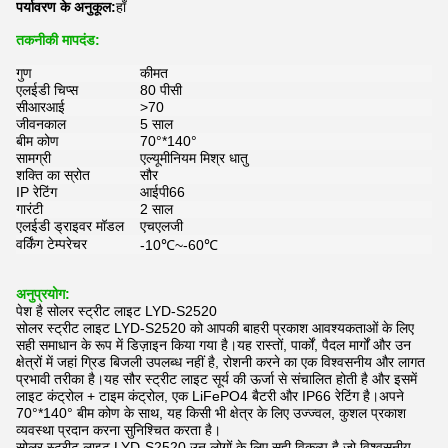
पर्यावरण के अनुकूल:
हाँ
तकनीकी मापदंड:
गुण
कीमत
एलईडी चिप्स
80 पीसी
सीआरआई
>70
जीवनकाल
5 साल
बीम कोण
70°*140°
सामग्री
एल्यूमीनियम मिश्र धातु
शक्ति का स्रोत
सौर
IP रेटिंग
आईपी66
गारंटी
2 साल
एलईडी ड्राइवर मॉडल
एचएलजी
वर्किंग टेम्परेचर
-10℃~-60℃
अनुप्रयोग:
पेश है सोलर स्ट्रीट लाइट LYD-S2520
सोलर स्ट्रीट लाइट LYD-S2520 को आपकी बाहरी प्रकाश आवश्यकताओं के लिए
सही समाधान के रूप में डिज़ाइन किया गया है।यह रास्तों, पार्कों, पैदल मार्गों और उन
क्षेत्रों में जहां ग्रिड बिजली उपलब्ध नहीं है, रोशनी करने का एक विश्वसनीय और लागत
प्रभावी तरीका है।यह सौर स्ट्रीट लाइट सूर्य की ऊर्जा से संचालित होती है और इसमें
लाइट कंट्रोल + टाइम कंट्रोल, एक LiFePO4 बैटरी और IP66 रेटिंग है।अपने
70°*140° बीम कोण के साथ, यह किसी भी क्षेत्र के लिए उज्ज्वल, कुशल प्रकाश
व्यवस्था प्रदान करना सुनिश्चित करता है।
सोलर स्ट्रीट लाइट LYD-S2520 उन लोगों के लिए सही विकल्प है जो विश्वसनीय,