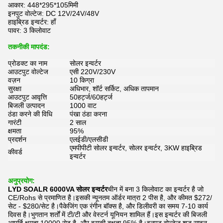
आकार: 448*295*105मिमी
इनपुट वोल्टेज: DC 12V/24V/48V
हाइब्रिड इन्वर्टर: हाँ
पावर: 3 किलोवाट
तकनीकी मापदंड:
प्रोडक्ट का नाम
सोलर इन्वर्टर
आउटपुट वोल्टेज
एसी 220V/230V
वज़न
10 किग्रा
सुरक्षा
अधिभार, शॉर्ट सर्किट, अधिक तापमान
आउटपुट आवृत्ति
50हर्ट्ज/60हर्ट्ज
बिजली उत्पादन
1000 वाट
ठंडा करने की विधि
पंखा ठंडा करना
गारंटी
2 साल
क्षमता
95%
प्रदर्शन
एलईडी/एलसीडी
एमपीपीटी सोलर इन्वर्टर, सोलर इन्वर्टर, 3KW हाइब्रिड
कीवर्ड
इन्वर्टर
अनुप्रयोग:
LYD SOALR 6000VA सोलर इन्वर्टर
चीन में बना 3 किलोवाट का इन्वर्टर है जो
CE/Rohs से प्रमाणित है।इसकी न्यूनतम ऑर्डर मात्रा 2 पीस है, और कीमत $272/
सेट - $280/सेट है।पैकेजिंग एक रंगीन बॉक्स है, और डिलीवरी का समय 7-10 कार्य
दिवस है।भुगतान शर्तों में टी/टी और वेस्टर्न यूनियन शामिल हैं।इस इन्वर्टर की बिजली