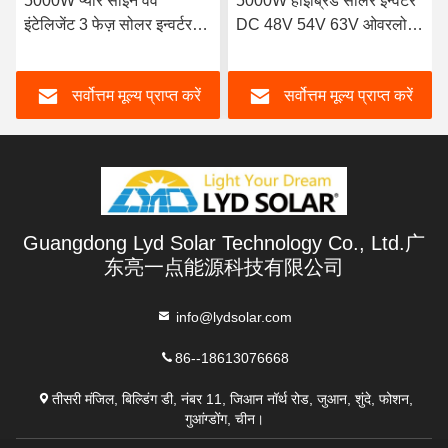
5000W प्योर साइन वेव
5000W हाइब्रिड सोलर इन्वर्टर
इंटेलिजेंट 3 फेज़ सोलर इन्वर्टर
DC 48V 54V 63V ओवरलोड
10000VA सर्ज पावर 95%
प्रोटेक्शन
दक्षता
सर्वोत्तम मूल्य प्राप्त करें
सर्वोत्तम मूल्य प्राप्त करें
Guangdong Lyd Solar Technology Co., Ltd.广
东亮一点能源科技有限公司
info@lydsolar.com
86--18613076668
तीसरी मंजिल, बिल्डिंग डी, नंबर 11, जिआन नॉर्थ रोड, जुआन, शुंदे, फोशन,
गुआंग्डोंग, चीन।