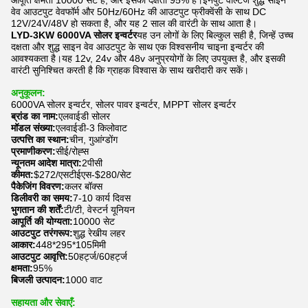
आपूर्ति क्षमता 10000 सेट है, और इसकी दक्षता 95% है।इनपुट वोल्टेज शुद्ध साइन
वेव आउटपुट वेवफॉर्म और 50Hz/60Hz की आउटपुट फ्रीक्वेंसी के साथ DC
12V/24V/48V हो सकता है, और यह 2 साल की वारंटी के साथ आता है।
LYD-3KW 6000VA सोलर इन्वर्टर
यह उन लोगों के लिए बिल्कुल सही है, जिन्हें उच्च
दक्षता और शुद्ध साइन वेव आउटपुट के साथ एक विश्वसनीय चाइना इन्वर्टर की
आवश्यकता है।यह 12v, 24v और 48v अनुप्रयोगों के लिए उपयुक्त है, और इसकी
वारंटी सुनिश्चित करती है कि ग्राहक विश्वास के साथ खरीदारी कर सकें।
अनुकूलन:
6000VA सोलर इन्वर्टर, सोलर पावर इन्वर्टर, MPPT सोलर इन्वर्टर
ब्रांड का नाम:
एलवाईडी सोलर
मॉडल संख्या:
एलवाईडी-3 किलोवाट
उत्पत्ति का स्थान:
चीन, गुआंग्डोंग
प्रमाणीकरण:
सीई/रोह्स
न्यूनतम आदेश मात्रा:
2पीसी
कीमत:
$272/एसटीईएस-$280/सेट
पैकेजिंग विवरण:
कलर बॉक्स
डिलीवरी का समय:
7-10 कार्य दिवस
भुगतान की शर्तें:
टी/टी, वेस्टर्न यूनियन
आपूर्ति की योग्यता:
10000 सेट
आउटपुट तरंगरूप:
शुद्ध रेखीय लहर
आकार:
448*295*105मिमी
आउटपुट आवृत्ति:
50हर्ट्ज/60हर्ट्ज
क्षमता:
95%
बिजली उत्पादन:
1000 वाट
सहायता और सेवाएँ: